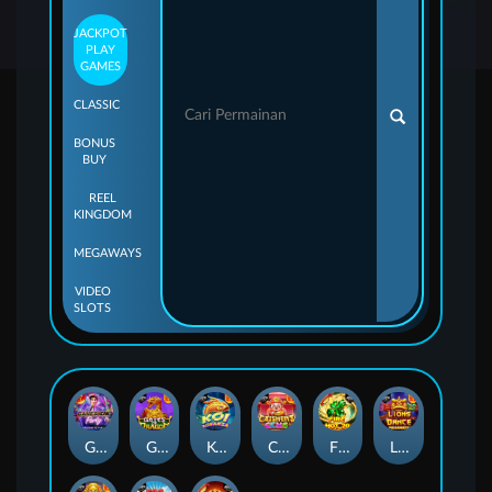
JACKPOT
PLAY
GAMES
CLASSIC
BONUS
BUY
REEL
KINGDOM
MEGAWAYS
VIDEO
SLOTS
Gameshow Party Jackpot Play
Gates of Dragon Jackpot Play
Koi Bonanza Jackpot Play
Caishen's Gems Jackpot Play
Fire Hot 20 Jackpot Play
Lions Dance Megaways Jackpot Play