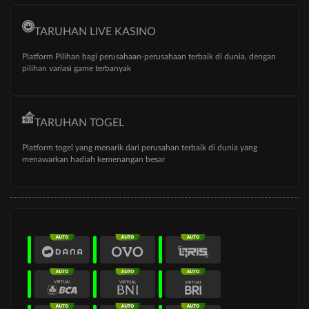
TARUHAN LIVE KASINO
Platform Pilihan bagi perusahaan-perusahaan terbaik di dunia, dengan
pilihan variasi game terbanyak
TARUHAN TOGEL
Platform togel yang menarik dari perusahan terbaik di dunia yang
menawarkan hadiah kemenangan besar