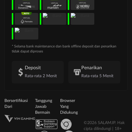
* Selama bank maintenance dan bank offline deposit dan penarikan
tidak dapat diproses
Deposit
Penarikan
Rata-rata 2 Menit
Rata-rata 5 Menit
Bersertifikasi
Tanggung
Browser
Dari
Jawab
Yang
Bermain
Didukung
©2026 SALAMJP. Hak
cipta dilindungi | 18+