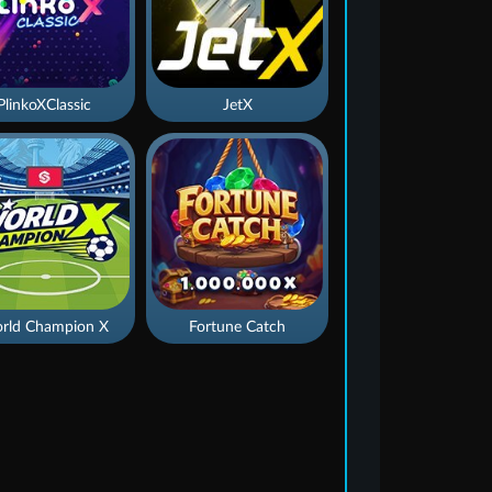
PlinkoXClassic
JetX
rld Champion X
Fortune Catch