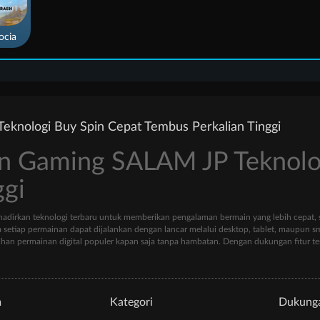
ocia
knologi Buy Spin Cepat Tembus Perkalian Tinggi
n Gaming SALAM JP Teknolog
ggi
dirkan teknologi terbaru untuk memberikan pengalaman bermain yang lebih cepat, s
ga setiap permainan dapat dijalankan dengan lancar melalui desktop, tablet, maupu
ihan permainan digital populer kapan saja tanpa hambatan. Dengan dukungan fitur t
m
Kategori
Dukung