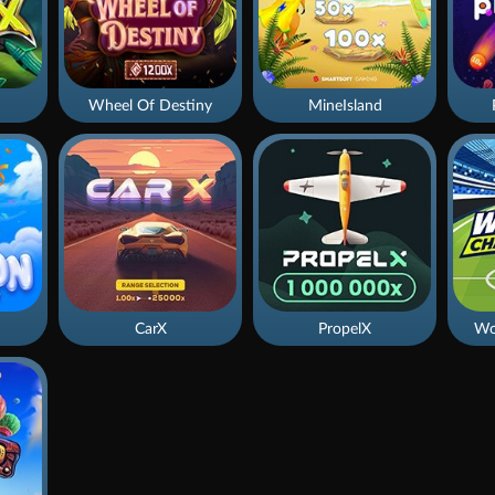
Wheel Of Destiny
MineIsland
CarX
PropelX
Wo