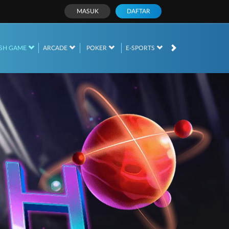
MASUK
DAFTAR
SH GAME
ARCADE
POKER
E-SPORTS
SABUNG AYAM