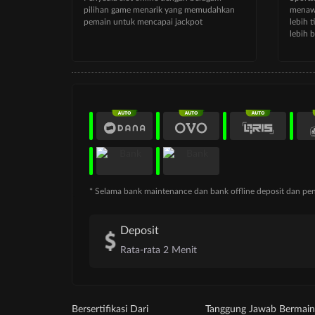
pilihan game menarik yang memudahkan
menawa
pemain untuk mencapai jackpot
lebih 
lebih 
* Selama bank maintenance dan bank offline deposit dan pen
Deposit
Rata-rata 2 Menit
Bersertifikasi Dari
Tanggung Jawab Bermain