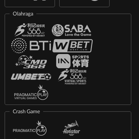
Olahraga
Crash Game