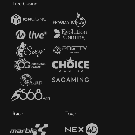
Live Casino
Race
Togel