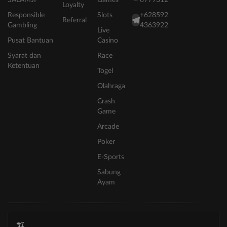
Loyalty
Responsible
Slots
+628592
Referral
Gambling
4363922
Live
Pusat Bantuan
Casino
Syarat dan
Race
Ketentuan
Togel
Olahraga
Crash
Game
Arcade
Poker
E-Sports
Sabung
Ayam