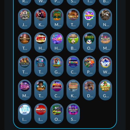
Remember Gulag
Walk of Shame
Poison Eve
Space Donkey
The Rave
Book Of Shadows
Jingle Balls
Karen Maneater
Monkey's Gold xPays
Tomb of Nefertiti
Fruits
Nexus Tombstone RIP
Tomb of Akhenaten
Hot Nudge
Hot 4 Cash
Bonus Bunnies
Owls
Manhattan Goes Wild
Thor: Hammer Time
Tractor Beam
Golden Genie And The Walking Wilds
Coins of Fortune
Pixies vs Pirates
WiXX
Milky Ways
Tesla Jolt
Casino Win Spin
Kitchen Drama: Sushi Mania
Dungeon Quest
Gaelic Gold
Ice Ice Yeti
Immortal Fruits
Outsourced: Slash Game
Starstruck