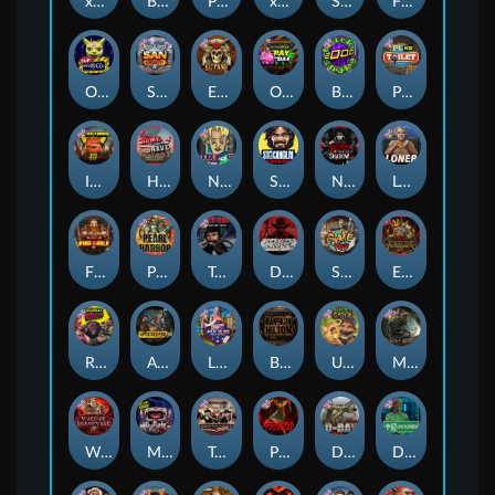
xWays Hoarder 2
Blood & Shadow
Punk Rocker 2
xWays Hoarder xSplit
Serial
Flight Mode
Outsourced
San Quentin xWays
El Pasa Gunfight xNudge
Outsourced: Payday
Brick Snake 2000
Punk Toilet
Infectious 5 xWays
Home of the Brave
Nine To Five
Stockholm Syndrome
Nexus Blood & Shadow
Loner
Fire In The Hole xBomb
Pearl Harbor
True Grit Redemption
Dead, Dead, or Deader
Skate or Die
Evil Goblins xBomb
Roadkill
Apocalypse Super xNudge
Land of the Free
Bangkok Hilton
Ugliest Catch
Misery Mining
Warrior Graveyard xNudge
Munchies
Tombstone No Mercy
Possessed
D Day
Disturbed