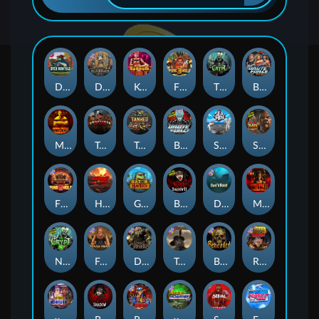
Duck Hunters
Deadwood R.I.P
Kenneth Must Die
Fire in the Hole 3
The Crypt
Brute Force: Alien Onslaught
Mental
Tombstone Slaughter
Tanked
Brute Force
Seamen
San Quentin 2: Death Row
Fire in the Hole 2
Highway to Hell
Gator Hunters
Blood & Shadow 2
Das xBoot
Mental 2
Nexus The Crypt
Folsom Prison
Dead Canary
Tombstone RIP
Beheaded
Road Rage