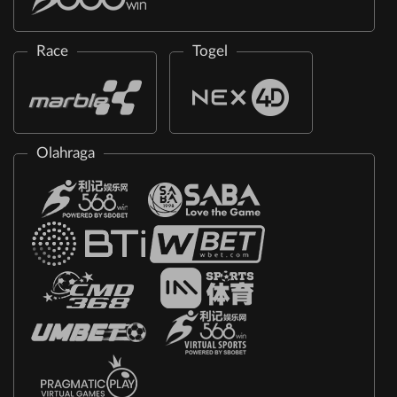
Race
Togel
Olahraga