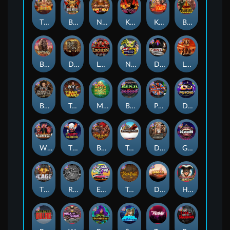
The Border
Bushido Way xNudge
Nexus Fire In The Hole xBomb
Kill Em All
Kiss My Chainsaw
Blood Diamond
Buffalo Hunter
Dead Men Walking
Legion X
Nexus Outsourced
Devil's Crossroad
Little Bighorn
Bounty Hunters xNudge®
Tsar Wars
Mayan Magic Wildfire
Benji Killed in Vegas
Punk Rocker
DJ Psycho
Whacked
The Creepy Carnival
Barbarian Fury
Tombstone
Deadwood xNudge
Gluttony
The Cage
Rock Bottom
East Coast Vs West Coast
True kult
Dragon Tribe
Harlequin Carnival