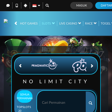
MASUK
DAFTA
IDR
12,692,526,
HOT GAMES
SLOTS
LIVE CASINO
RACE
TOGEL
NO LIMIT CITY
SEMUA
PERMAINAN
TOP
SLOTS
20