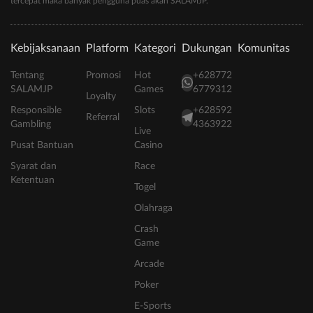
tercepat maka banyak pengguna puas akan SALAMJP.
Kebijaksanaan
Platform
Kategori
Dukungan
Komunitas
Tentang
Promosi
Hot
+628772
SALAMJP
Games
6779312
Loyalty
Responsible
Slots
+628592
Referral
Gambling
4363922
Live
Pusat Bantuan
Casino
Syarat dan
Race
Ketentuan
Togel
Olahraga
Crash
Game
Arcade
Poker
E-Sports