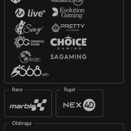
Race
Togel
Olahraga