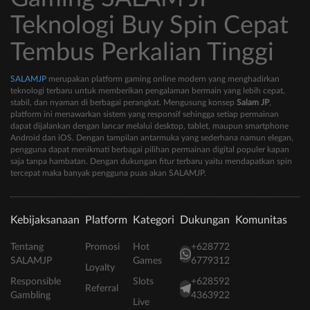
Teknologi Buy Spin Cepat
Tembus Perkalian Tinggi
SALAMJP
merupakan platform gaming online modern yang menghadirkan
teknologi terbaru untuk memberikan pengalaman bermain yang lebih cepat,
stabil, dan nyaman di berbagai perangkat. Mengusung konsep
Salam JP
,
platform ini menawarkan sistem yang responsif sehingga setiap permainan
dapat dijalankan dengan lancar melalui desktop, tablet, maupun smartphone
Android dan iOS. Dengan tampilan antarmuka yang sederhana namun elegan,
pengguna dapat menikmati berbagai pilihan permainan digital populer kapan
saja tanpa hambatan. Dengan dukungan fitur terbaru yaitu mendapatkan spin
tercepat maka banyak pengguna puas akan SALAMJP.
Kebijaksanaan
Platform
Kategori
Dukungan
Komunitas
Tentang
Promosi
Hot
+628772
SALAMJP
Games
6779312
Loyalty
Responsible
Slots
+628592
Referral
Gambling
4363922
Live