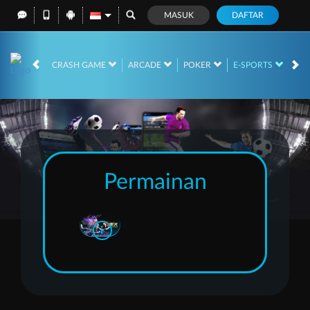
MASUK
DAFTAR
AHRAGA
CRASH GAME
ARCADE
POKER
E-SPORTS
SA
Permainan
i