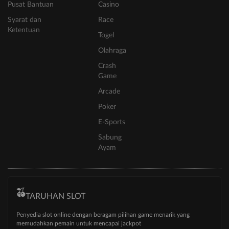
Pusat Bantuan
Casino
Syarat dan
Race
Ketentuan
Togel
Olahraga
Crash
Game
Arcade
Poker
E-Sports
Sabung
Ayam
TARUHAN SLOT
Penyedia slot online dengan beragam pilihan game menarik yang
memudahkan pemain untuk mencapai jackpot