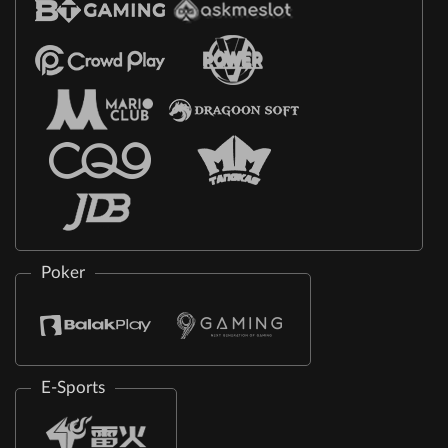
Poker
E-Sports