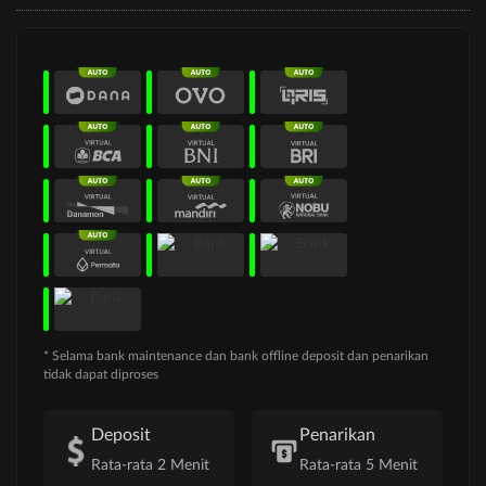
* Selama bank maintenance dan bank offline deposit dan penarikan
tidak dapat diproses
Deposit
Penarikan
Rata-rata 2 Menit
Rata-rata 5 Menit