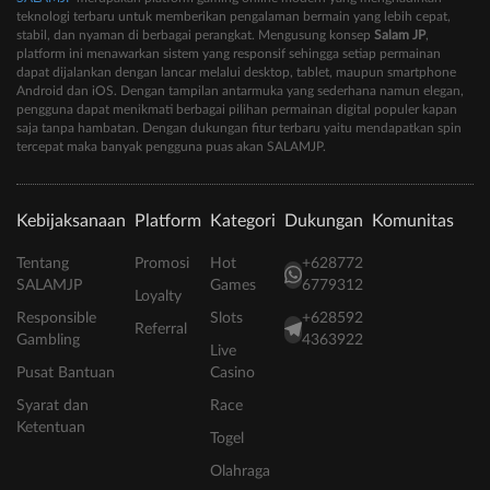
teknologi terbaru untuk memberikan pengalaman bermain yang lebih cepat,
stabil, dan nyaman di berbagai perangkat. Mengusung konsep
Salam JP
,
platform ini menawarkan sistem yang responsif sehingga setiap permainan
dapat dijalankan dengan lancar melalui desktop, tablet, maupun smartphone
Android dan iOS. Dengan tampilan antarmuka yang sederhana namun elegan,
pengguna dapat menikmati berbagai pilihan permainan digital populer kapan
saja tanpa hambatan. Dengan dukungan fitur terbaru yaitu mendapatkan spin
tercepat maka banyak pengguna puas akan SALAMJP.
Kebijaksanaan
Platform
Kategori
Dukungan
Komunitas
Tentang
Promosi
Hot
+628772
SALAMJP
Games
6779312
Loyalty
Responsible
Slots
+628592
Referral
Gambling
4363922
Live
Pusat Bantuan
Casino
Syarat dan
Race
Ketentuan
Togel
Olahraga