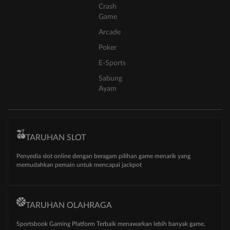
Crash
Game
Arcade
Poker
E-Sports
Sabung
Ayam
TARUHAN SLOT
Penyedia slot online dengan beragam pilihan game menarik yang
memudahkan pemain untuk mencapai jackpot
TARUHAN OLAHRAGA
Sportsbook Gaming Platform Terbaik menawarkan lebih banyak game,