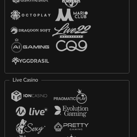
Live Casino