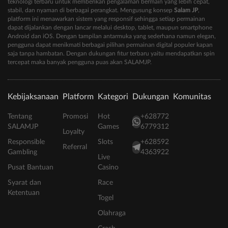
teknologi terbaru untuk memberikan pengalaman bermain yang lebih cepat,
stabil, dan nyaman di berbagai perangkat. Mengusung konsep
Salam JP
,
platform ini menawarkan sistem yang responsif sehingga setiap permainan
dapat dijalankan dengan lancar melalui desktop, tablet, maupun smartphone
Android dan iOS. Dengan tampilan antarmuka yang sederhana namun elegan,
pengguna dapat menikmati berbagai pilihan permainan digital populer kapan
saja tanpa hambatan. Dengan dukungan fitur terbaru yaitu mendapatkan spin
tercepat maka banyak pengguna puas akan SALAMJP.
Kebijaksanaan
Platform
Kategori
Dukungan
Komunitas
Tentang
Promosi
Hot
+628772
SALAMJP
Games
6779312
Loyalty
Responsible
Slots
+628592
Referral
Gambling
4363922
Live
Pusat Bantuan
Casino
Syarat dan
Race
Ketentuan
Togel
Olahraga