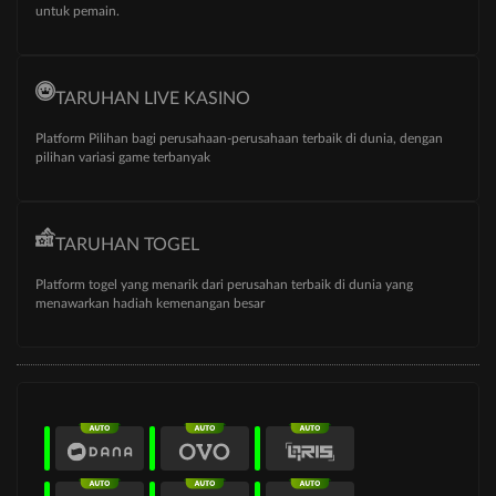
untuk pemain.
TARUHAN LIVE KASINO
Platform Pilihan bagi perusahaan-perusahaan terbaik di dunia, dengan
pilihan variasi game terbanyak
TARUHAN TOGEL
Platform togel yang menarik dari perusahan terbaik di dunia yang
menawarkan hadiah kemenangan besar