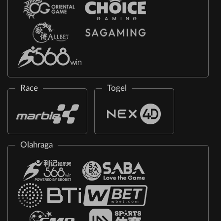
Race
Togel
Olahraga