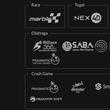
Race
Togel
Olahraga
Crash Game