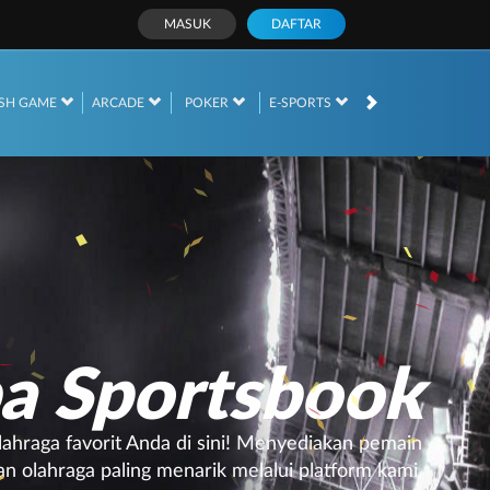
MASUK
DAFTAR
SH GAME
ARCADE
POKER
E-SPORTS
SABUNG AYAM
a Sportsbook
lahraga favorit Anda di sini! Menyediakan pemain
 olahraga paling menarik melalui platform kami.