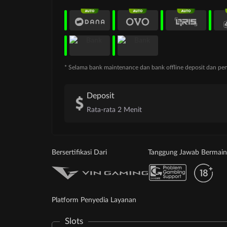
* Selama bank maintenance dan bank offline deposit dan pen
Deposit
Rata-rata 2 Menit
Bersertifikasi Dari
Tanggung Jawab Bermain
Platform Penyedia Layanan
Slots