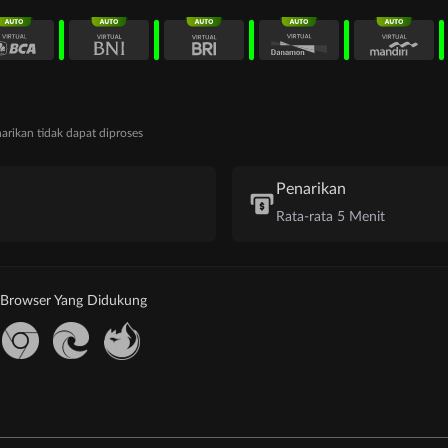
arikan tidak dapat diproses
Penarikan
Rata-rata 5 Menit
Browser Yang Didukung