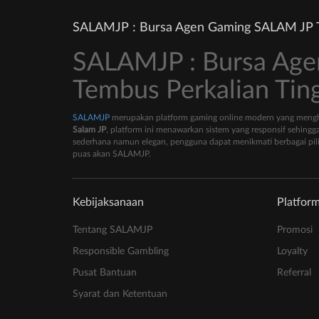
SALAMJP : Bursa Agen Gaming SALAM JP Te
SALAMJP : Bursa Age
Tembus Perkalian Tin
SALAMJP
merupakan platform gaming online modern yang mengha
Salam JP
, platform ini menawarkan sistem yang responsif sehing
sederhana namun elegan, pengguna dapat menikmati berbagai pil
puas akan SALAMJP.
Kebijaksanaan
Platfor
Tentang SALAMJP
Promosi
Responsible Gambling
Loyalty
Pusat Bantuan
Referral
Syarat dan Ketentuan