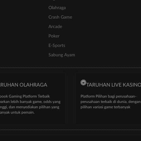
Olahraga
Crash Game
Arcade
Poker
E-Sports
Sabung Ayam
ARUHAN OLAHRAGA
TARUHAN LIVE KASIN
book Gaming Platform Terbaik
Platform Pilihan bagi perusahaan-
rkan lebih banyak game, odds yang
perusahaan terbaik di dunia, dengan
tinggi, dan menyediakan pilihan yang
pilihan variasi game terbanyak
banyak untuk pemain.