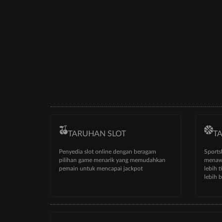
TARUHAN SLOT
T
Penyedia slot online dengan beragam
Sports
pilihan game menarik yang memudahkan
menawa
pemain untuk mencapai jackpot
lebih 
lebih 