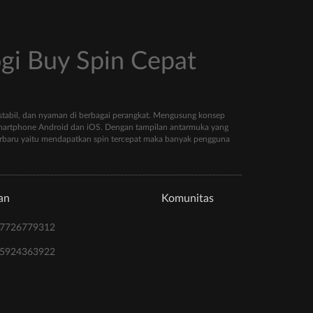
i Buy Spin Cepat
tabil, dan nyaman di berbagai perangkat. Mengusung konsep
n smartphone Android dan iOS. Dengan tampilan antarmuka yang
erbaru yaitu mendapatkan spin tercepat maka banyak pengguna
an
Komunitas
7726779312
5924363922