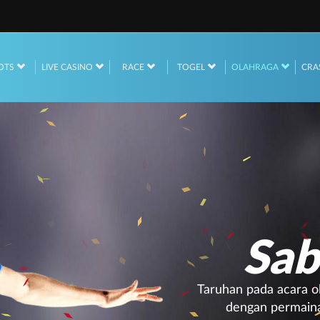
OTS
LIVE CASINO
RACE
TOGEL
OLAHRAGA
CRA
Sab
Taruhan pada acara o
dengan permainan