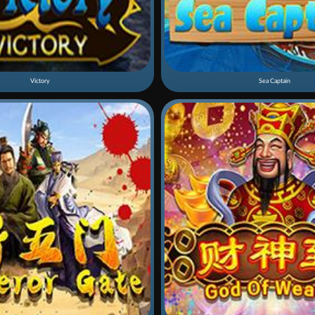
Victory
Sea Captain