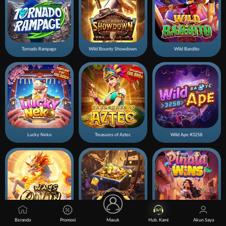
Tornado Rampage
Wild Bounty Showdown
Wild Bandito
Lucky Neko
Treasures of Aztec
Wild Ape #3258
Beranda
Promosi
Masuk
Hub. Kami
Akun Saya
Ways of the Qilin
Gemstones Gold
Pinata Wins