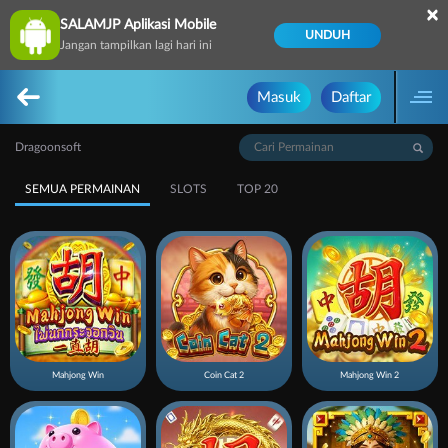
×
SALAMJP Aplikasi Mobile
UNDUH
Jangan tampilkan lagi hari ini
Masuk
Daftar
Dragoonsoft
SEMUA PERMAINAN
SLOTS
TOP 20
Mahjong Win
Coin Cat 2
Mahjong Win 2