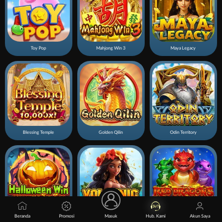
Toy Pop
Mahjong Win 3
Maya Legacy
Blessing Temple
Golden Qilin
Odin Territory
Beranda
Promosi
Masuk
Hub. Kami
Akun Saya
Halloween Win
Volcanic Legend
Red Dragon’s Treasure