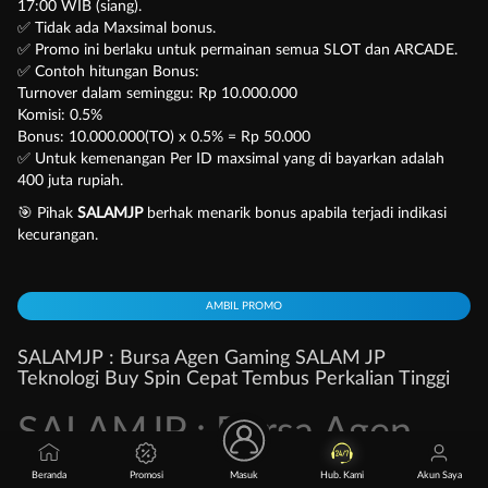
17:00 WIB (siang).
✅ Tidak ada Maxsimal bonus.
✅ Promo ini berlaku untuk permainan semua SLOT dan ARCADE.
✅ Contoh hitungan Bonus:
Turnover dalam seminggu: Rp 10.000.000
Komisi: 0.5%
Bonus: 10.000.000(TO) x 0.5% = Rp 50.000
✅ Untuk kemenangan Per ID maxsimal yang di bayarkan adalah
400 juta rupiah.
🎯 Pihak
SALAMJP
berhak menarik bonus apabila terjadi indikasi
kecurangan.
AMBIL PROMO
SALAMJP : Bursa Agen Gaming SALAM JP
Teknologi Buy Spin Cepat Tembus Perkalian Tinggi
SALAMJP : Bursa Agen
Gaming SALAM JP
Beranda
Promosi
Masuk
Hub. Kami
Akun Saya