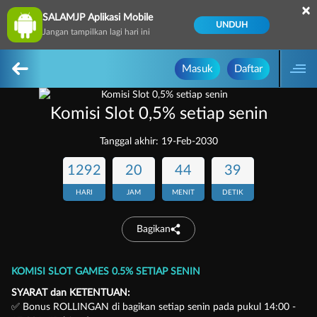
×
SALAMJP Aplikasi Mobile
UNDUH
Jangan tampilkan lagi hari ini
Masuk
Daftar
Komisi Slot 0,5% setiap senin
Tanggal akhir: 19-Feb-2030
1292
20
44
38
HARI
JAM
MENIT
DETIK
Bagikan
KOMISI SLOT GAMES 0.5% SETIAP SENIN
SYARAT dan KETENTUAN:
✅ Bonus ROLLINGAN di bagikan setiap senin pada pukul 14:00 -