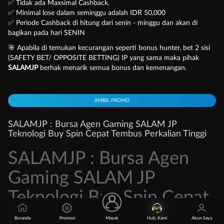
✅ Tidak ada Maxsimal Cashback.
✅ Minimal lose dalam seminggu adalah IDR 50,000
✅ Periode Cashback di hitung dari senin - minggu dan akan di
bagikan pada hari SENIN
🎯 Apabila di temukan kecurangan seperti bonus hunter, bet 2 sisi
(SAFETY BET/ OPPOSITE BETTING) IP yang sama maka pihak
SALAMJP
berhak menarik semua bonus dan kemenangan.
AMBIL PROMO
SALAMJP : Bursa Agen Gaming SALAM JP
Teknologi Buy Spin Cepat Tembus Perkalian Tinggi
SALAMJP : Bursa Agen
Gaming SALAM JP
Teknologi Buy Spin Cepat
Tembus Perkalian Tinggi
Beranda
Promosi
Masuk
Hub. Kami
Akun Saya