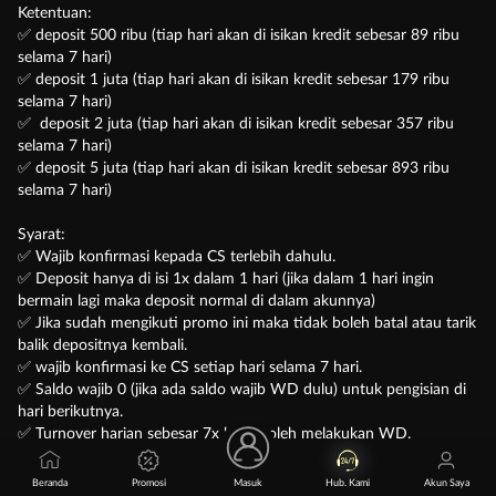
Ketentuan:
✅ deposit 500 ribu (tiap hari akan di isikan kredit sebesar 89 ribu
selama 7 hari)
✅ deposit 1 juta (tiap hari akan di isikan kredit sebesar 179 ribu
selama 7 hari)
✅ deposit 2 juta (tiap hari akan di isikan kredit sebesar 357 ribu
selama 7 hari)
✅ deposit 5 juta (tiap hari akan di isikan kredit sebesar 893 ribu
selama 7 hari)
Syarat:
✅ Wajib konfirmasi kepada CS terlebih dahulu.
✅ Deposit hanya di isi 1x dalam 1 hari (jika dalam 1 hari ingin
bermain lagi maka deposit normal di dalam akunnya)
✅ Jika sudah mengikuti promo ini maka tidak boleh batal atau tarik
balik depositnya kembali.
✅ wajib konfirmasi ke CS setiap hari selama 7 hari.
✅ Saldo wajib 0 (jika ada saldo wajib WD dulu) untuk pengisian di
hari berikutnya.
✅ Turnover harian sebesar 7x baru boleh melakukan WD.
✅ Tidak boleh mengambil bonus apapun di dalam akun lagi.
✅ Khusus SLOT GAME.
Beranda
Promosi
Masuk
Hub. Kami
Akun Saya