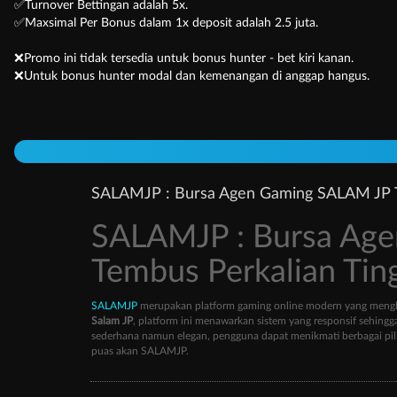
✅Turnover Bettingan adalah 5x.
✅Maxsimal Per Bonus dalam 1x deposit adalah 2.5 juta.
❌Promo ini tidak tersedia untuk bonus hunter - bet kiri kanan.
❌Untuk bonus hunter modal dan kemenangan di anggap hangus.
SALAMJP : Bursa Agen Gaming SALAM JP Te
SALAMJP : Bursa Age
Tembus Perkalian Tin
SALAMJP
merupakan platform gaming online modern yang mengha
Salam JP
, platform ini menawarkan sistem yang responsif sehing
sederhana namun elegan, pengguna dapat menikmati berbagai pil
puas akan SALAMJP.