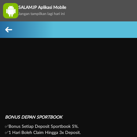
SALAMJP Aplikasi Mobile
Jangan tampilkan lagi hari ini
BONUS DEPAN SPORTBOOK
✅Bonus Setiap Deposit Sportbook 5%.
✅1 Hari Boleh Claim Hingga 3x Deposit.