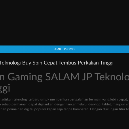
AMBIL PROMO
knologi Buy Spin Cepat Tembus Perkalian Tinggi
n Gaming SALAM JP Teknolo
ggi
dirkan teknologi terbaru untuk memberikan pengalaman bermain yang lebih cepat, 
ga setiap permainan dapat dijalankan dengan lancar melalui desktop, tablet, maupu
ihan permainan digital populer kapan saja tanpa hambatan. Dengan dukungan fitur 