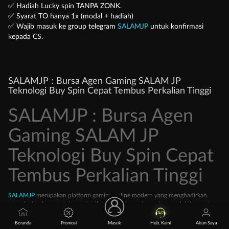
✅ Hadiah Lucky spin TANPA ZONK.
✅ Syarat TO hanya 1x (modal + hadiah)
✅ Wajib masuk ke group telegram
SALAMJP
untuk konfirmasi
kepada CS.
SALAMJP : Bursa Agen Gaming SALAM JP
Teknologi Buy Spin Cepat Tembus Perkalian Tinggi
SALAMJP : Bursa Agen
Gaming SALAM JP
Teknologi Buy Spin Cepat
Tembus Perkalian Tinggi
SALAMJP
merupakan platform gaming online modern yang menghadirkan
teknologi terbaru untuk memberikan pengalaman bermain yang lebih cepat,
stabil, dan nyaman di berbagai perangkat. Mengusung konsep
Salam JP
,
platform ini menawarkan sistem yang responsif sehingga setiap permainan
Beranda
Promosi
Masuk
Hub. Kami
Akun Saya