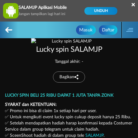
×
SALAMJP Aplikasi Mobile
UNDUH
Jangan tampilkan lagi hari ini
Masuk
Daftar
Lucky spin SALAMJP
Tanggal akhir: -
Bagikan
LUCKY SPIN BELI 25 RIBU DAPAT 1 JUTA TANPA ZONK
SYARAT dan KETENTUAN:
✅ Promo ini bisa di claim 1x setiap hari per user.
✅ Untuk mengikuti event lucky spin cukup deposit hanya 25 Ribu.
✅ Setelah mendapatkan hadiah harap konfirmasi kepada Costumer
Service dalam group telegram untuk claim hadiah.
✅ SceenShoot hadiah di dalam group tele
SALAMJP
.