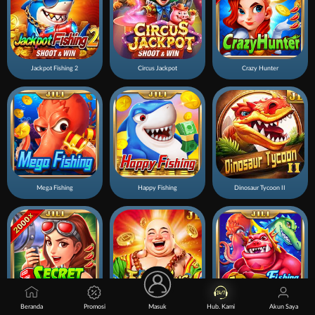
Jackpot Fishing 2
Circus Jackpot
Crazy Hunter
Mega Fishing
Happy Fishing
Dinosaur Tycoon II
Beranda
Promosi
Masuk
Hub. Kami
Akun Saya
Secret Treasure
Fortune King Jackpot
All-star Fishing