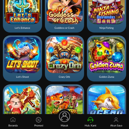
Let's Enhance
Goddess or Crash
Ninja Fishing
Let's Shoot
Crazy Orb
Golden Zuma
Beranda
Promosi
Masuk
Hub. Kami
Akun Saya
Big Hammer
Dino Hunter
Ocean Lord